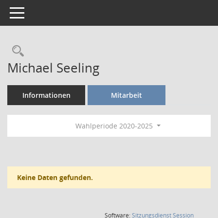
Toggle navigation
Rechercheauswahl
Michael Seeling
Informationen
Mitarbeit
Wahlperiode 2020-2025
Keine Daten gefunden.
(Wird in
Software:
Sitzungsdienst
Session