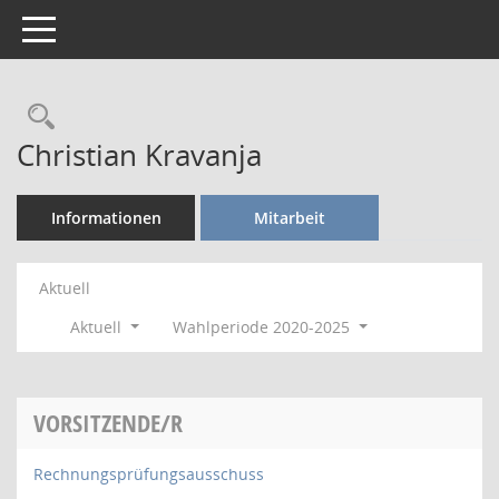
Toggle navigation
Rechercheauswahl
Christian Kravanja
Informationen
Mitarbeit
Aktuell
Aktuell
Wahlperiode 2020-2025
VORSITZENDE/R
Rechnungsprüfungsausschuss