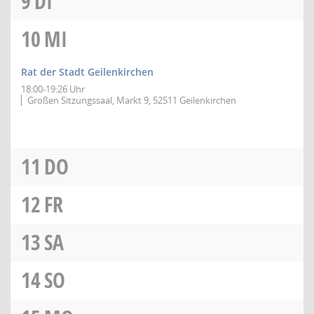
9
DI
10
MI
Rat der Stadt Geilenkirchen
18:00-19:26 Uhr
Großen Sitzungssaal, Markt 9, 52511 Geilenkirchen
11
DO
12
FR
13
SA
14
SO