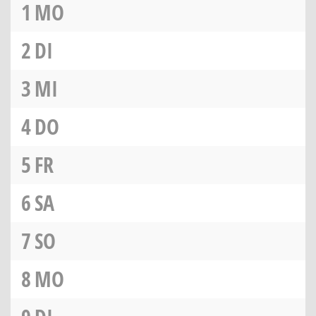
1
MO
2
DI
3
MI
4
DO
5
FR
6
SA
7
SO
8
MO