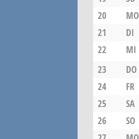
20
MO
21
DI
22
MI
23
DO
24
FR
25
SA
26
SO
27
MO