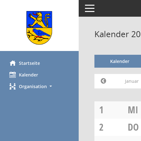
Toggle navigation
Kalender 20
Kalender
Startseite
Kalender
Januar
Organisation
1
MI
2
DO