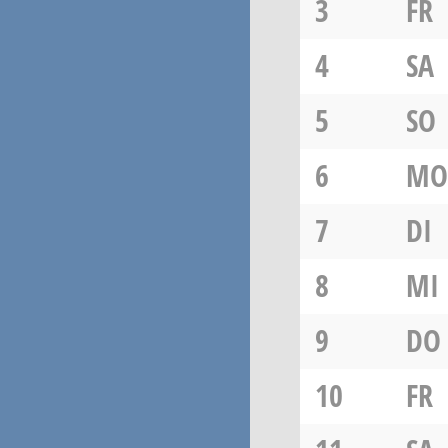
3
FR
4
SA
5
SO
6
MO
7
DI
8
MI
9
DO
10
FR