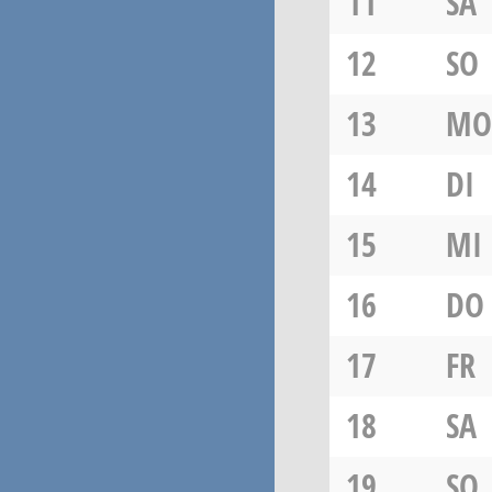
11
SA
12
SO
13
MO
14
DI
15
MI
16
DO
17
FR
18
SA
19
SO