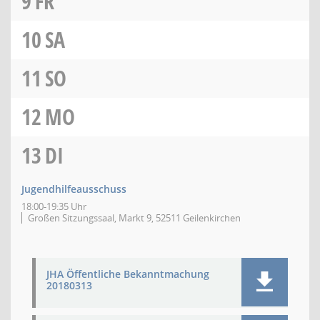
9
FR
10
SA
11
SO
12
MO
13
DI
Jugendhilfeausschuss
18:00-19:35 Uhr
Großen Sitzungssaal, Markt 9, 52511 Geilenkirchen
JHA Öffentliche Bekanntmachung
20180313