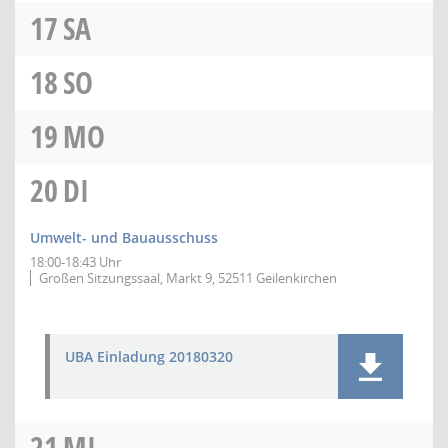
17
SA
18
SO
19
MO
20
DI
Umwelt- und Bauausschuss
18:00-18:43 Uhr
Großen Sitzungssaal, Markt 9, 52511 Geilenkirchen
UBA Einladung 20180320
21
MI