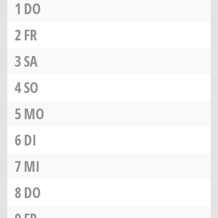
1
DO
2
FR
3
SA
4
SO
5
MO
6
DI
7
MI
8
DO