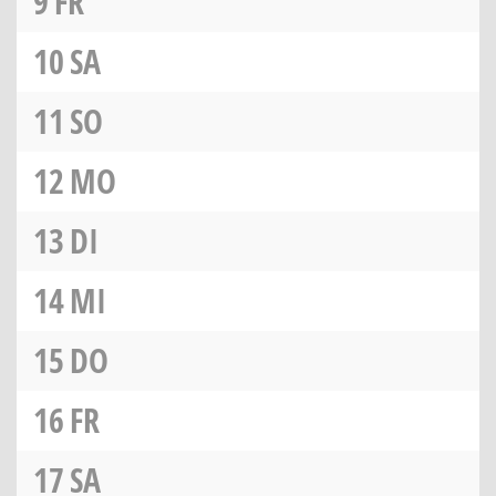
9
FR
10
SA
11
SO
12
MO
13
DI
14
MI
15
DO
16
FR
17
SA