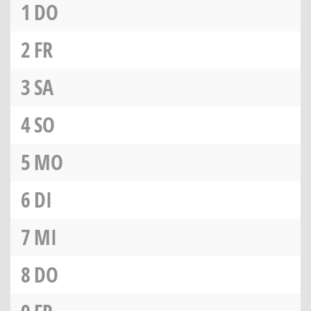
1
DO
2
FR
3
SA
4
SO
5
MO
6
DI
7
MI
8
DO