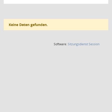
Keine Daten gefunden.
(Wird in
Software:
Sitzungsdienst
Session