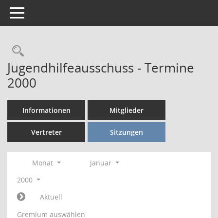
Toggle navigation
Rechercheauswahl
Jugendhilfeausschuss - Termine
2000
Informationen
Mitglieder
Vertreter
Sitzungen
Monat
Januar
2000
Aktuell
Gremium auswählen