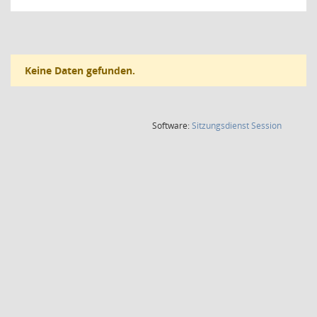
Keine Daten gefunden.
(Wird in
Software:
Sitzungsdienst
Session