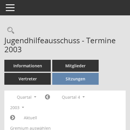
Toggle navigation
Rechercheauswahl
Jugendhilfeausschuss - Termine
2003
Informationen
Mitglieder
Vertreter
Sitzungen
Quartal
Quartal 4
2003
Aktuell
Gremium auswählen