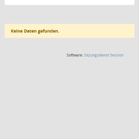
Keine Daten gefunden.
(Wird in
Software:
Sitzungsdienst
Session