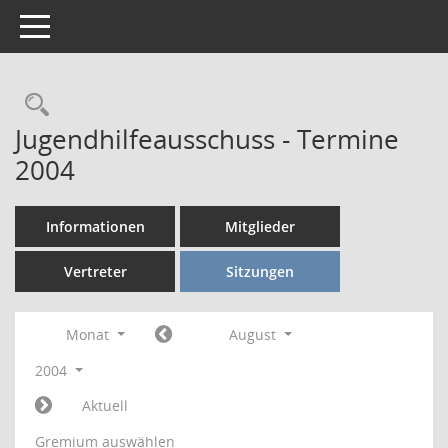
Toggle navigation
Rechercheauswahl
Jugendhilfeausschuss - Termine
2004
Informationen
Mitglieder
Vertreter
Sitzungen
Monat
August
2004
Aktuell
Gremium auswählen