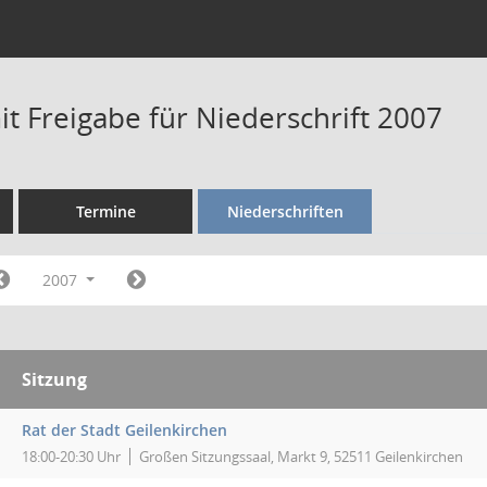
t Freigabe für Niederschrift 2007
Termine
Niederschriften
2007
Sitzung
Rat der Stadt Geilenkirchen
18:00-20:30 Uhr
Großen Sitzungssaal, Markt 9, 52511 Geilenkirchen