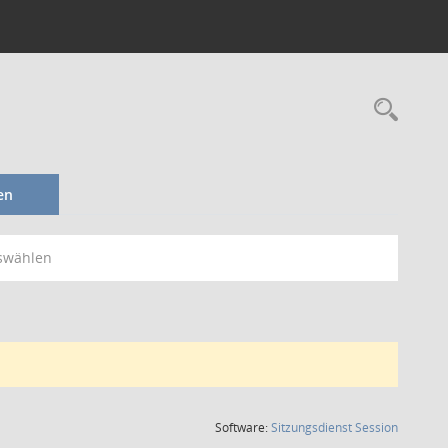
Rec
en
swählen
(Wird in
Software:
Sitzungsdienst
Session