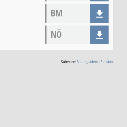
BM
NÖ
(Wird in
Software:
Sitzungsdienst
Session