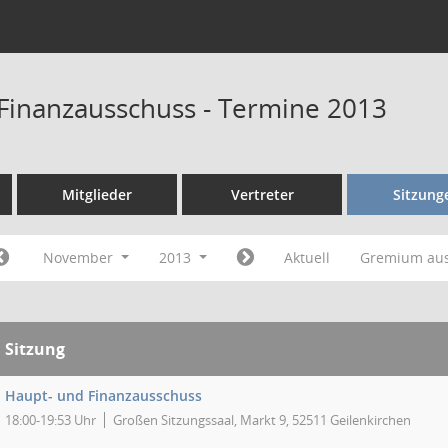
Finanzausschuss - Termine 2013
Mitglieder
Vertreter
Sitzung
November
2013
Aktuell
Gremium au
Sitzung
Haupt- und Finanzausschuss
18:00-19:53 Uhr
Großen Sitzungssaal, Markt 9, 52511 Geilenkirchen