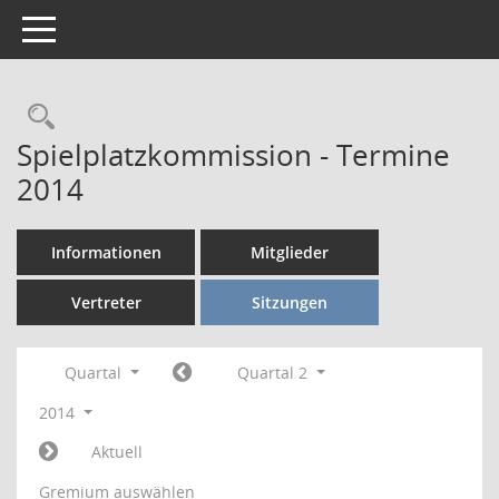
Toggle navigation
Rechercheauswahl
Spielplatzkommission - Termine
2014
Informationen
Mitglieder
Vertreter
Sitzungen
Quartal
Quartal 2
2014
Aktuell
Gremium auswählen