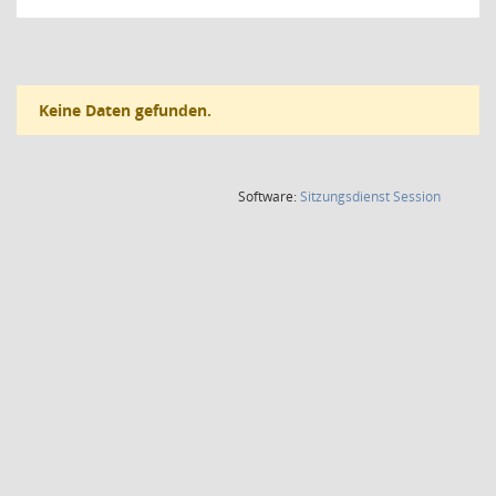
Keine Daten gefunden.
(Wird in
Software:
Sitzungsdienst
Session