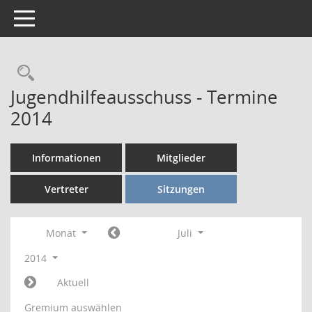
Toggle navigation
Rechercheauswahl
Jugendhilfeausschuss - Termine
2014
Informationen
Mitglieder
Vertreter
Sitzungen
Monat
Juli
2014
Aktuell
Gremium auswählen