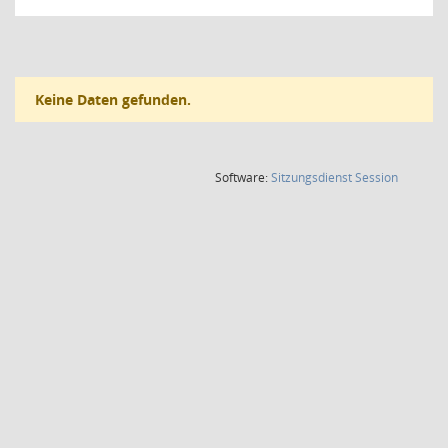
Keine Daten gefunden.
(Wird in
Software:
Sitzungsdienst
Session