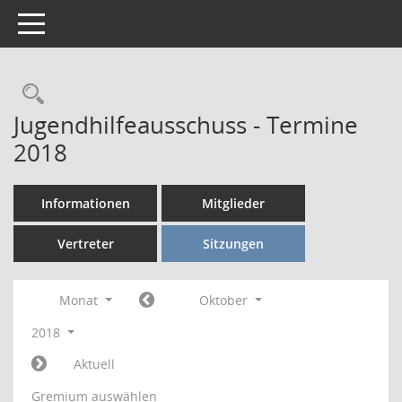
Toggle navigation
Rechercheauswahl
Jugendhilfeausschuss - Termine
2018
Informationen
Mitglieder
Vertreter
Sitzungen
Monat
Oktober
2018
Aktuell
Gremium auswählen