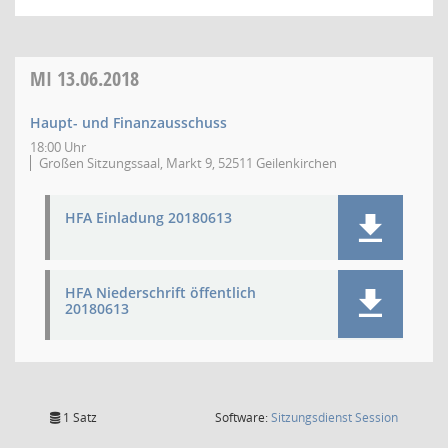
MI
13.06.2018
Haupt- und Finanzausschuss
18:00 Uhr
Großen Sitzungssaal, Markt 9, 52511 Geilenkirchen
HFA Einladung 20180613
HFA Niederschrift öffentlich
20180613
(Wird in
1 Satz
Software:
Sitzungsdienst
Session