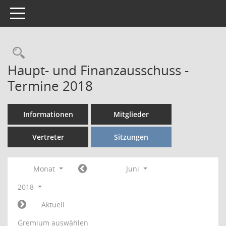
Toggle navigation
Rechercheauswahl
Haupt- und Finanzausschuss -
Termine 2018
Informationen
Mitglieder
Vertreter
Sitzungen
Monat
Juni
2018
Aktuell
Gremium auswählen