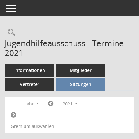
Toggle navigation
Rechercheauswahl
Jugendhilfeausschuss - Termine
2021
Informationen
Mitglieder
Vertreter
Sitzungen
Jahr
2021
Gremium auswählen