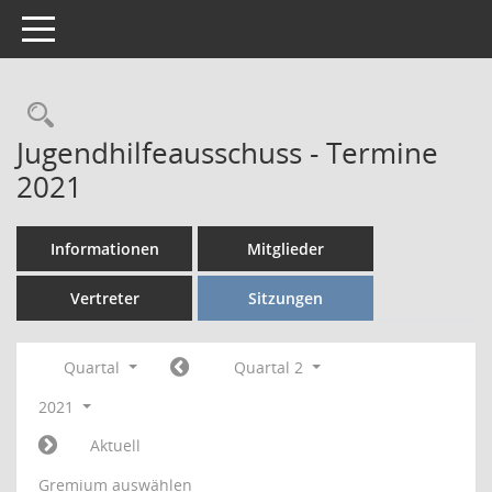
Toggle navigation
Rechercheauswahl
Jugendhilfeausschuss - Termine
2021
Informationen
Mitglieder
Vertreter
Sitzungen
Quartal
Quartal 2
2021
Aktuell
Gremium auswählen