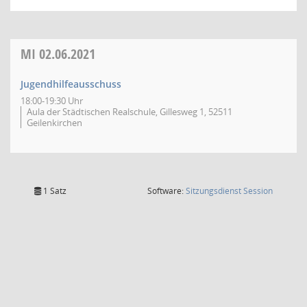
MI
02.06.2021
Jugendhilfeausschuss
18:00-19:30 Uhr
Aula der Städtischen Realschule, Gillesweg 1, 52511
Geilenkirchen
(Wird in
1 Satz
Software:
Sitzungsdienst
Session