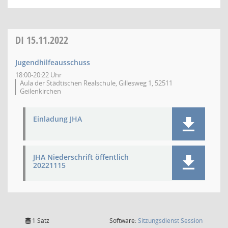
DI
15.11.2022
Jugendhilfeausschuss
18:00-20:22 Uhr
Aula der Städtischen Realschule, Gillesweg 1, 52511
Geilenkirchen
Einladung JHA
JHA Niederschrift öffentlich
20221115
(Wird in
1 Satz
Software:
Sitzungsdienst
Session