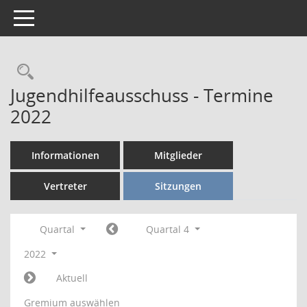
Toggle navigation
Rechercheauswahl
Jugendhilfeausschuss - Termine
2022
Informationen
Mitglieder
Vertreter
Sitzungen
Quartal
Quartal 4
2022
Aktuell
Gremium auswählen