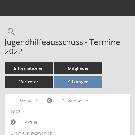
Toggle navigation
Rechercheauswahl
Jugendhilfeausschuss - Termine
2022
Informationen
Mitglieder
Vertreter
Sitzungen
Monat
Dezember
2022
Aktuell
Gremium auswählen