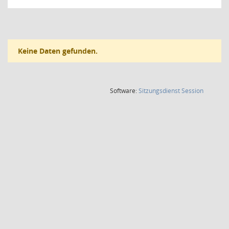
Keine Daten gefunden.
(Wird in
Software:
Sitzungsdienst
Session