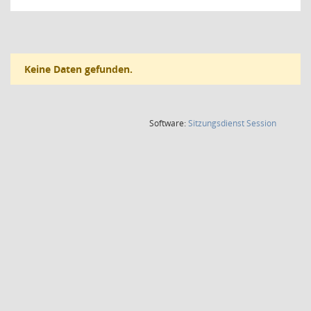
Keine Daten gefunden.
(Wird in
Software:
Sitzungsdienst
Session