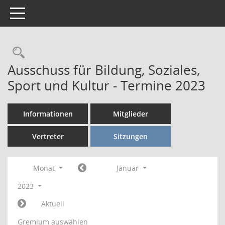
Toggle navigation
Rechercheauswahl
Ausschuss für Bildung, Soziales,
Sport und Kultur - Termine 2023
Informationen
Mitglieder
Vertreter
Sitzungen
Monat
Januar
2023
Aktuell
Gremium auswählen