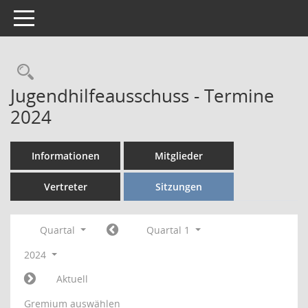
Toggle navigation
Rechercheauswahl
Jugendhilfeausschuss - Termine
2024
Informationen
Mitglieder
Vertreter
Sitzungen
Quartal
Quartal 1
2024
Aktuell
Gremium auswählen