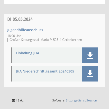
DI
05.03.2024
Jugendhilfeausschuss
18:00 Uhr
Großen Sitzungssaal, Markt 9, 52511 Geilenkirchen
Einladung JHA
JHA Niederschrift gesamt 20240305
(Wird in
1 Satz
Software:
Sitzungsdienst
Session