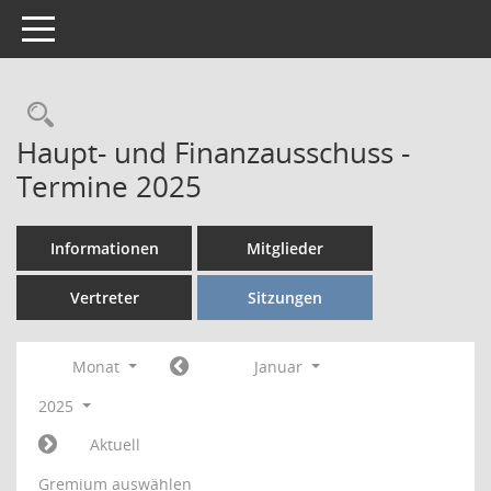
Toggle navigation
Rechercheauswahl
Haupt- und Finanzausschuss -
Termine 2025
Informationen
Mitglieder
Vertreter
Sitzungen
Monat
Januar
2025
Aktuell
Gremium auswählen