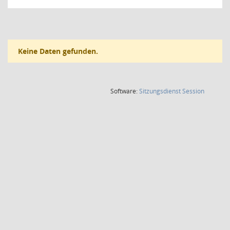
Keine Daten gefunden.
(Wird in
Software:
Sitzungsdienst
Session