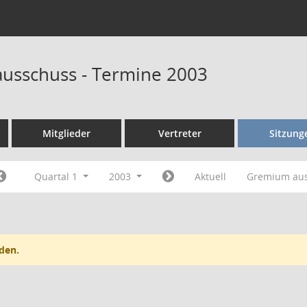
ausschuss - Termine 2003
Mitglieder
Vertreter
Sitzung
Quartal 1
2003
Aktuell
Gremium au
den.