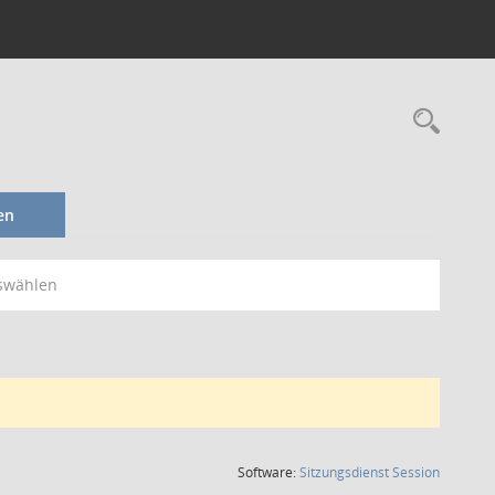
Rec
en
swählen
(Wird in
Software:
Sitzungsdienst
Session