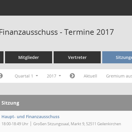
Finanzausschuss - Termine 2017
Mitglieder
Vertreter
Sitzung
Quartal 1
2017
Aktuell
Gremium au
Sitzung
Haupt- und Finanzausschuss
18:00-18:49 Uhr
Großen Sitzungssaal, Markt 9, 52511 Geilenkirchen