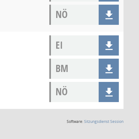
NÖ
EI
BM
NÖ
(Wird in
Software:
Sitzungsdienst
Session