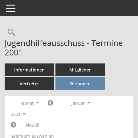
Toggle navigation
Rechercheauswahl
Jugendhilfeausschuss - Termine
2001
Informationen
Mitglieder
Vertreter
Sitzungen
Monat
Januar
2001
Aktuell
Gremium auswählen