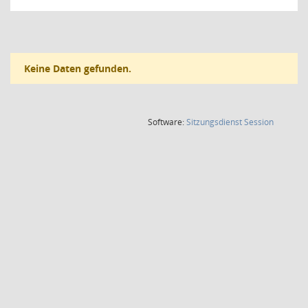
Keine Daten gefunden.
(Wird in
Software:
Sitzungsdienst
Session