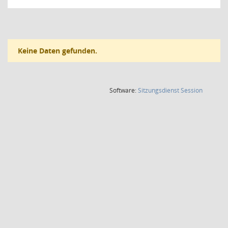
Keine Daten gefunden.
(Wird in
Software:
Sitzungsdienst
Session