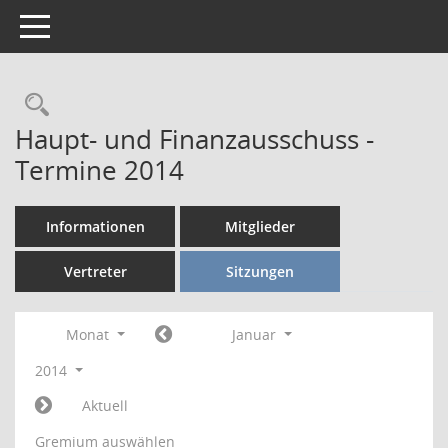
Toggle navigation
Rechercheauswahl
Haupt- und Finanzausschuss -
Termine 2014
Informationen
Mitglieder
Vertreter
Sitzungen
Monat
Januar
2014
Aktuell
Gremium auswählen