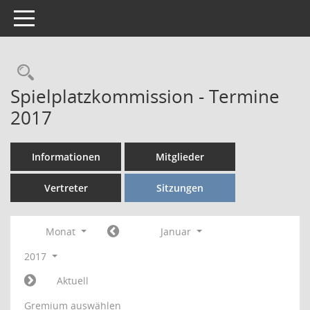
Toggle navigation
Rechercheauswahl
Spielplatzkommission - Termine
2017
Informationen
Mitglieder
Vertreter
Sitzungen
Monat
Januar
2017
Aktuell
Gremium auswählen