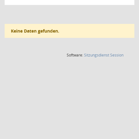
Keine Daten gefunden.
(Wird in
Software:
Sitzungsdienst
Session