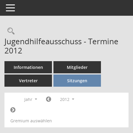
Toggle navigation
Rechercheauswahl
Jugendhilfeausschuss - Termine
2012
Informationen
Mitglieder
Vertreter
Sitzungen
Jahr
2012
Gremium auswählen