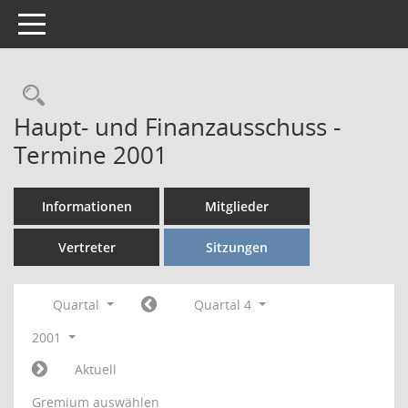
Toggle navigation
Rechercheauswahl
Haupt- und Finanzausschuss -
Termine 2001
Informationen
Mitglieder
Vertreter
Sitzungen
Quartal
Quartal 4
2001
Aktuell
Gremium auswählen