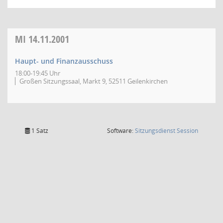
MI
14.11.2001
Haupt- und Finanzausschuss
18:00-19:45 Uhr
Großen Sitzungssaal, Markt 9, 52511 Geilenkirchen
(Wird in
1 Satz
Software:
Sitzungsdienst
Session