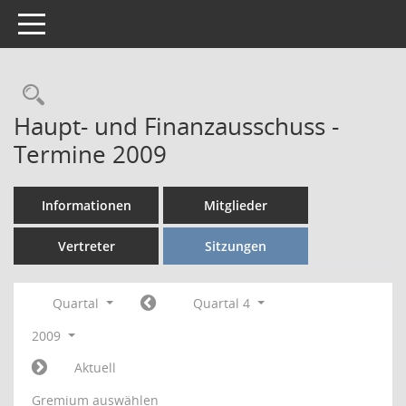
Toggle navigation
Rechercheauswahl
Haupt- und Finanzausschuss -
Termine 2009
Informationen
Mitglieder
Vertreter
Sitzungen
Quartal
Quartal 4
2009
Aktuell
Gremium auswählen