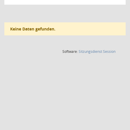
Keine Daten gefunden.
(Wird in
Software:
Sitzungsdienst
Session