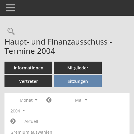
Toggle navigation
Rechercheauswahl
Haupt- und Finanzausschuss -
Termine 2004
Informationen
Mitglieder
Vertreter
Sitzungen
Monat
Mai
2004
Aktuell
Gremium auswählen