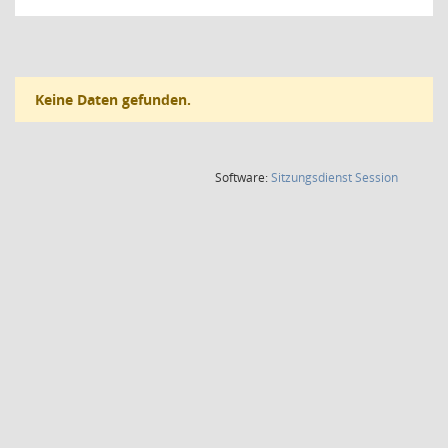
Keine Daten gefunden.
(Wird in
Software:
Sitzungsdienst
Session