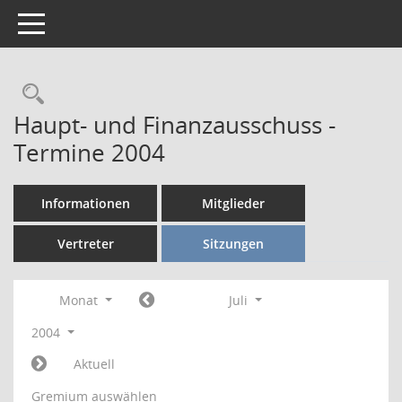
Toggle navigation
Rechercheauswahl
Haupt- und Finanzausschuss -
Termine 2004
Informationen
Mitglieder
Vertreter
Sitzungen
Monat
Juli
2004
Aktuell
Gremium auswählen