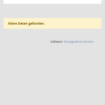
Keine Daten gefunden.
(Wird in
Software:
Sitzungsdienst
Session