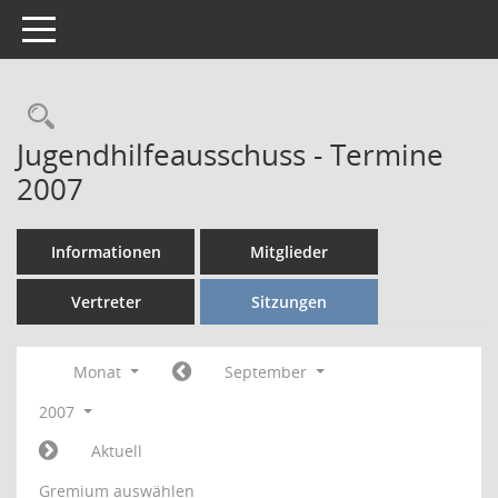
Toggle navigation
Rechercheauswahl
Jugendhilfeausschuss - Termine
2007
Informationen
Mitglieder
Vertreter
Sitzungen
Monat
September
2007
Aktuell
Gremium auswählen