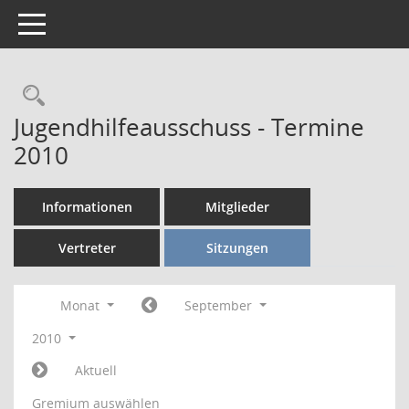
Toggle navigation
Rechercheauswahl
Jugendhilfeausschuss - Termine
2010
Informationen
Mitglieder
Vertreter
Sitzungen
Monat
September
2010
Aktuell
Gremium auswählen