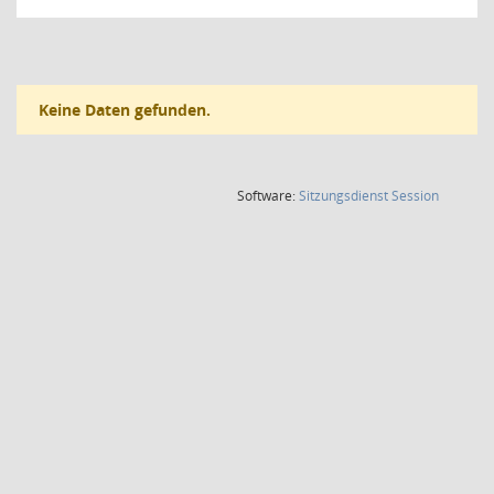
Keine Daten gefunden.
(Wird in
Software:
Sitzungsdienst
Session