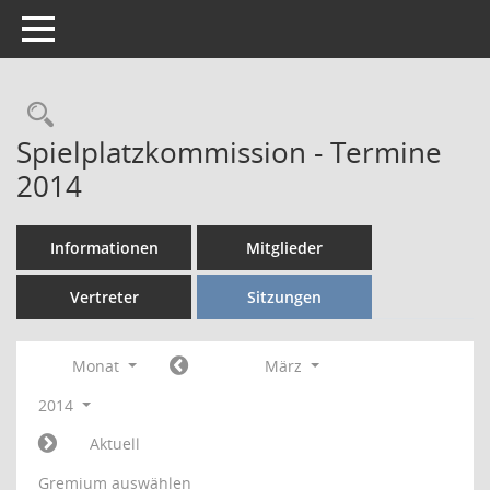
Toggle navigation
Rechercheauswahl
Spielplatzkommission - Termine
2014
Informationen
Mitglieder
Vertreter
Sitzungen
Monat
März
2014
Aktuell
Gremium auswählen