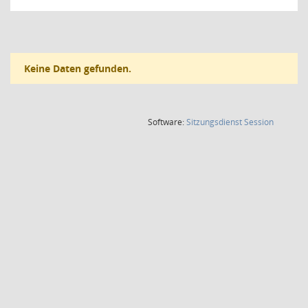
Keine Daten gefunden.
(Wird in
Software:
Sitzungsdienst
Session