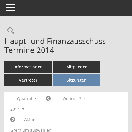
Toggle navigation
Rechercheauswahl
Haupt- und Finanzausschuss -
Termine 2014
Informationen
Mitglieder
Vertreter
Sitzungen
Quartal
Quartal 3
2014
Aktuell
Gremium auswählen