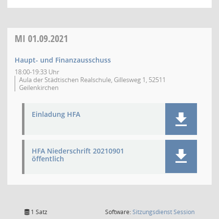
MI
01.09.2021
Haupt- und Finanzausschuss
18:00-19:33 Uhr
Aula der Städtischen Realschule, Gillesweg 1, 52511
Geilenkirchen
Einladung HFA
HFA Niederschrift 20210901
öffentlich
(Wird in
1 Satz
Software:
Sitzungsdienst
Session