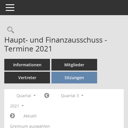
Toggle navigation
Rechercheauswahl
Haupt- und Finanzausschuss -
Termine 2021
Informationen
Mitglieder
Vertreter
Sitzungen
Quartal
Quartal 3
2021
Aktuell
Gremium auswählen