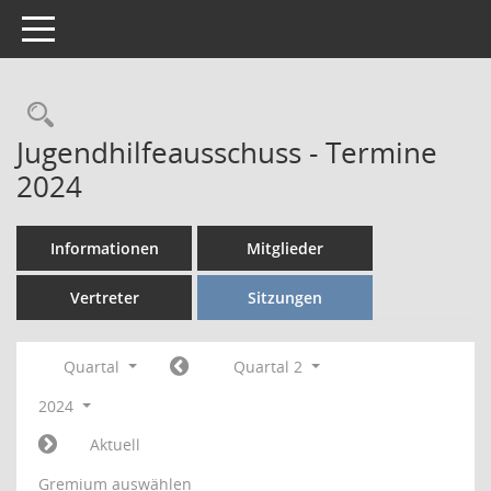
Toggle navigation
Rechercheauswahl
Jugendhilfeausschuss - Termine
2024
Informationen
Mitglieder
Vertreter
Sitzungen
Quartal
Quartal 2
2024
Aktuell
Gremium auswählen