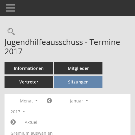
Toggle navigation
Rechercheauswahl
Jugendhilfeausschuss - Termine
2017
Informationen
Mitglieder
Vertreter
Sitzungen
Monat
Januar
2017
Aktuell
Gremium auswählen