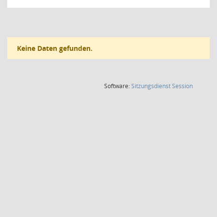
Keine Daten gefunden.
(Wird in
Software:
Sitzungsdienst
Session