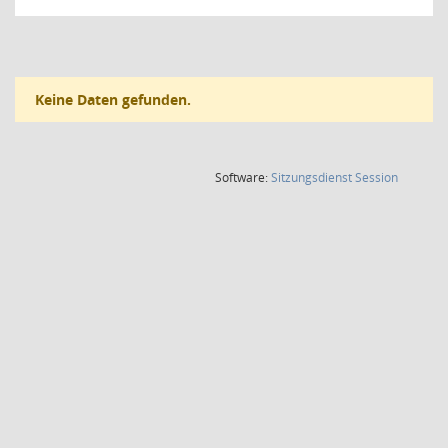
Keine Daten gefunden.
(Wird in
Software:
Sitzungsdienst
Session