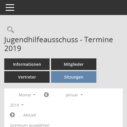
Toggle navigation
Rechercheauswahl
Jugendhilfeausschuss - Termine
2019
Informationen
Mitglieder
Vertreter
Sitzungen
Monat
Januar
2019
Aktuell
Gremium auswählen