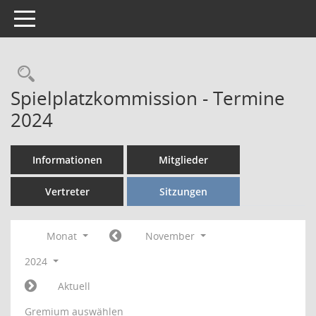
Toggle navigation
Rechercheauswahl
Spielplatzkommission - Termine
2024
Informationen
Mitglieder
Vertreter
Sitzungen
Monat
November
2024
Aktuell
Gremium auswählen