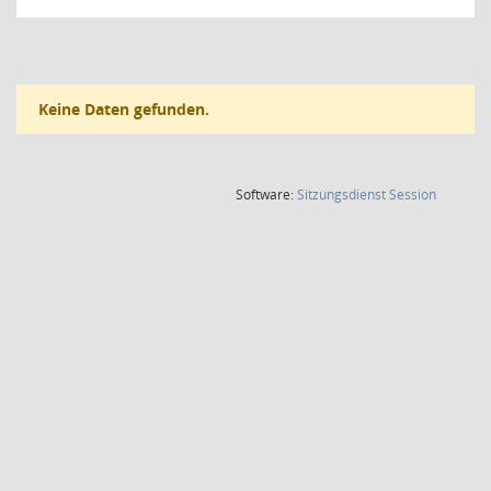
Keine Daten gefunden.
(Wird in
Software:
Sitzungsdienst
Session