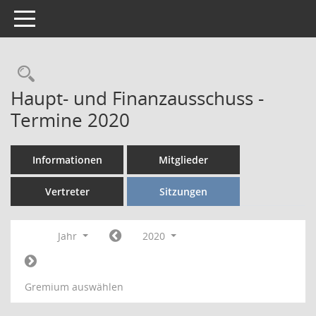
Toggle navigation
Rechercheauswahl
Haupt- und Finanzausschuss -
Termine 2020
Informationen
Mitglieder
Vertreter
Sitzungen
Jahr
2020
Gremium auswählen