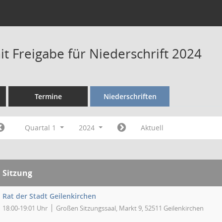
t Freigabe für Niederschrift 2024
Termine
Niederschriften
Quartal 1
2024
Aktuell
Sitzung
Rat der Stadt Geilenkirchen
18:00-19:01 Uhr
Großen Sitzungssaal, Markt 9, 52511 Geilenkirchen