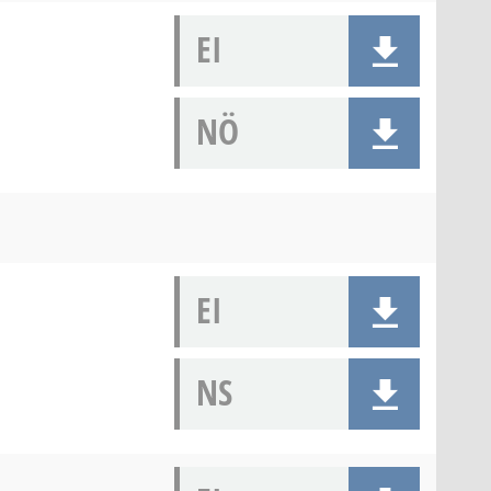
EI
NÖ
EI
NS