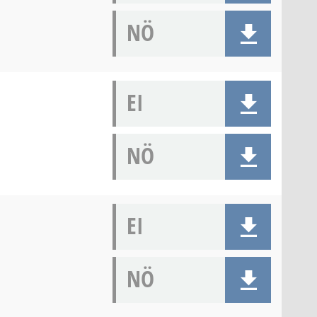
NÖ
EI
NÖ
EI
NÖ