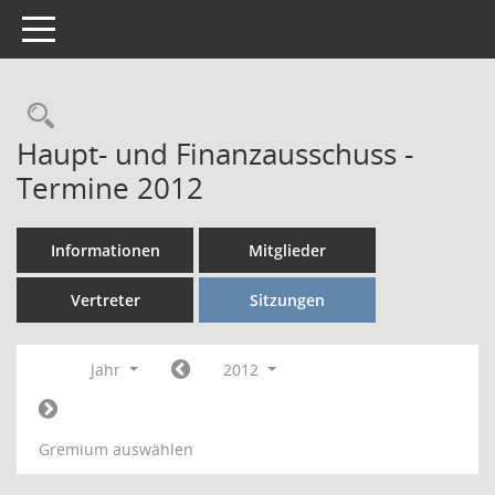
Toggle navigation
Rechercheauswahl
Haupt- und Finanzausschuss -
Termine 2012
Informationen
Mitglieder
Vertreter
Sitzungen
Jahr
2012
Gremium auswählen