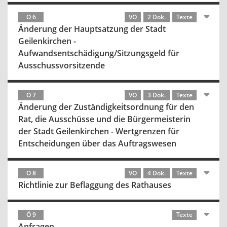
Ö 6
VO
2 Dok.
Texte
Änderung der Hauptsatzung der Stadt
Geilenkirchen -
Aufwandsentschädigung/Sitzungsgeld für
Ausschussvorsitzende
Ö 7
VO
3 Dok.
Texte
Änderung der Zuständigkeitsordnung für den
Rat, die Ausschüsse und die Bürgermeisterin
der Stadt Geilenkirchen - Wertgrenzen für
Entscheidungen über das Auftragswesen
Ö 8
VO
4 Dok.
Texte
Richtlinie zur Beflaggung des Rathauses
Ö 9
Texte
Anfragen