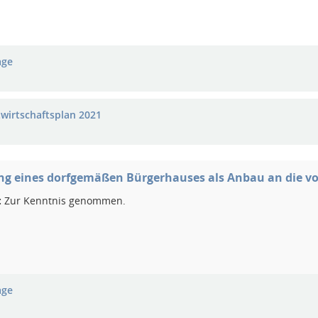
age
twirtschaftsplan 2021
ng eines dorfgemäßen Bürgerhauses als Anbau an die v
:
Zur Kenntnis genommen.
age