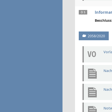
Informat
Ö 5
Beschluss
2058/2020
VO
Vorl
Nach
Nach
Notw