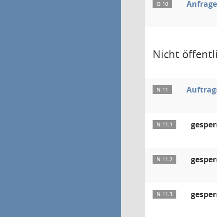
Anfrag
Ö 10
Nicht öffentli
Auftrag
N 11
gesper
N 11.1
gesper
N 11.2
gesper
N 11.3