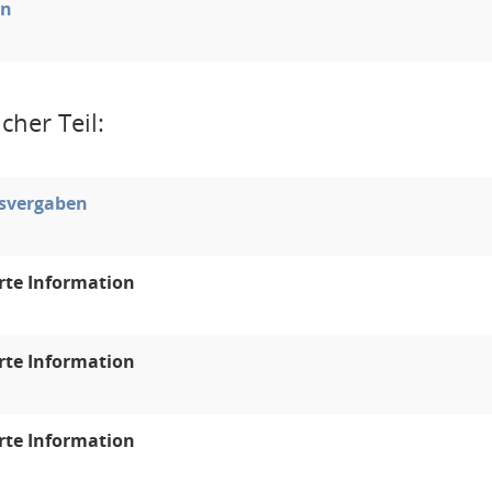
en
cher Teil:
svergaben
rte Information
rte Information
rte Information