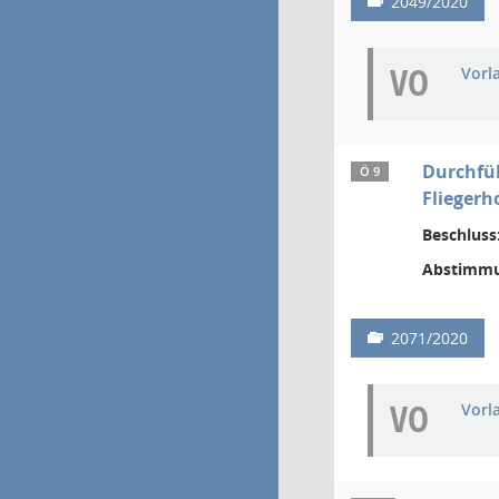
2049/2020
VO
Vorl
Durchfüh
Ö 9
Fliegerh
Beschluss
Abstimmu
2071/2020
VO
Vorl