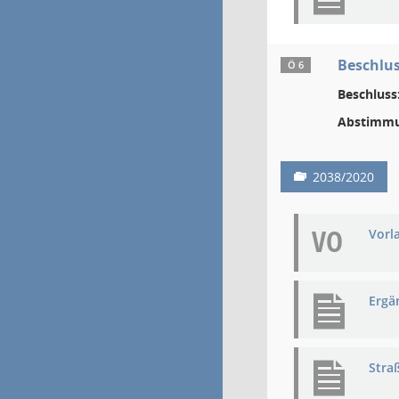
Beschlu
Ö 6
Beschluss
Abstimmu
2038/2020
VO
Vorl
Ergä
Stra