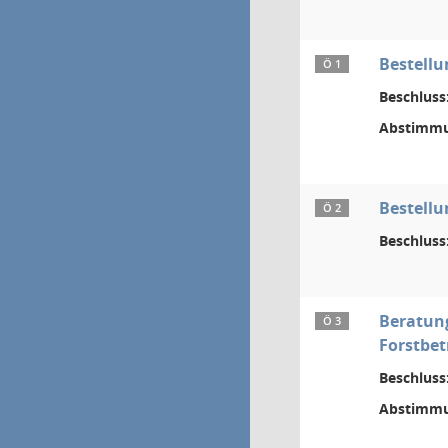
Bestellu
Ö 1
Beschluss
Abstimmu
Bestell
Ö 2
Beschluss
Beratung
Ö 3
Forstbet
Beschluss
Abstimmu