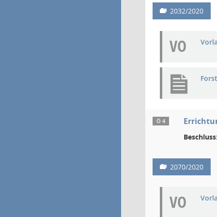
2032/2020
VO
Vorl
Fors
Errichtu
Ö 4
Beschluss
2070/2020
VO
Vorl