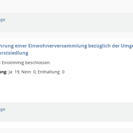
age
rung einer Einwohnerversammlung bezüglich der Umgest
orstsiedlung
:
Einstimmig beschlossen.
ng:
Ja: 19, Nein: 0, Enthaltung: 0
age