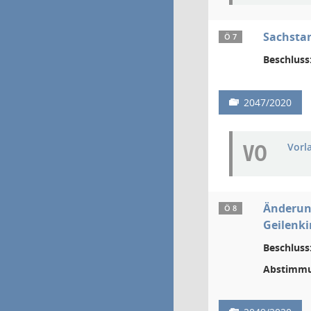
Sachsta
Ö 7
Beschluss
2047/2020
VO
Vorl
Änderung
Ö 8
Geilenki
Beschluss
Abstimmu